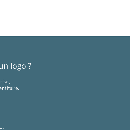
un logo ?
rise,
ntitaire.
 :