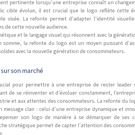
ment pertinente lorsqu'une entreprise connaît un changem
ic cible évolue, il est crucial que le logo reflète cette
ntèle visée. La refonte permet d'adapter l'identité visuel
es de cette nouvelle audience.
ique et le langage visuel qui résonnent avec la génération, 
n somme, la refonte du logo est un moyen puissant d'assu
s solides avec la nouvelle génération de consommateurs.
r sur son marché
ucial pour permettre à une entreprise de rester leader
issant de se réinventer et d'évoluer constamment, l'entrep
strie et aux attentes des consommateurs. La refonte du lo
n message clair : celui d'une entreprise dynamique et inn
t repenser son logo de manière à se démarquer de ses
che stratégique permet de capter l'attention des consomma
e.