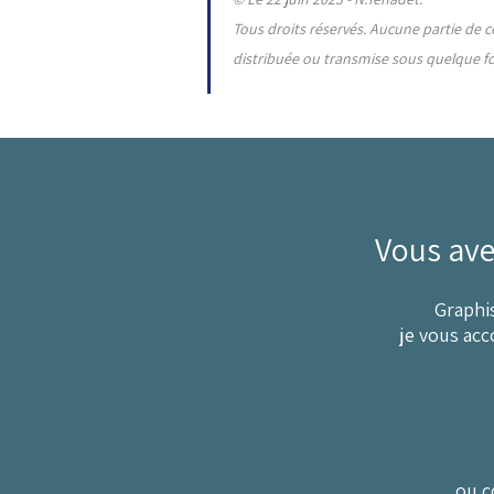
Tous droits réservés. Aucune partie de 
distribuée ou transmise sous quelque for
Vous ave
Graphi
je vous acc
ou c