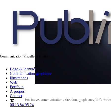
Communication Visuelle et Digitale
Logo & Identité
Communication graphique
Illustrations
Web
Portfolio
À propos
Contact
Publinoves communication
/
Créations graphiques
/
Refonte de
06 13 84 95 24