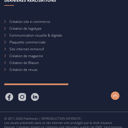
DERNIÈRES RÉALISATIONS
Création site e-commerce
Création de logotype
Communication visuelle & digitale
Plaquette commerciale
Site internet immersif
Création de magazine
Création de Blason
Création de revue
© 2011-2026 Publinoves | REPRODUCTION INTERDITE :
Les visuels présentés dans ce site internet sont protégés par le droit d'auteur
français. Certaines images et créations sont déposées auprès de l'INPI. Sauf mention