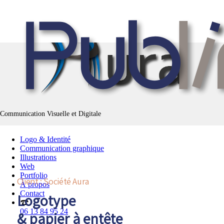
Communication Visuelle et Digitale
Logo & Identité
Communication graphique
Illustrations
Web
Portfolio
Client : Société Aura
À propos
Contact
Logotype
06 13 84 95 24
& papier à entête