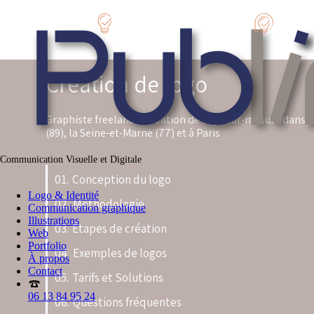
Création de logo
Graphiste freelance : création de logo sur-mesure dans l
(89), la Seine-et-Marne (77) et à Paris
Communication Visuelle et Digitale
01.
Conception du logo
Logo & Identité
02.
Méthodologie
Communication graphique
Illustrations
03.
Étapes de création
Web
Portfolio
04.
Exemples de logos
À propos
Contact
05.
Tarifs et Solutions
06 13 84 95 24
06.
Questions fréquentes