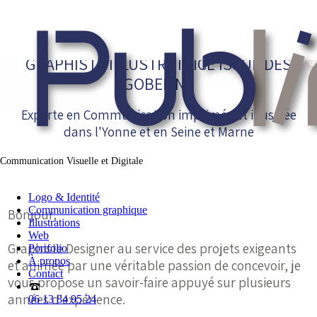
GRAPHISTE ILLUSTRATRICE ISSUE DES
GOBELINS
Experte en Communication imprimée et illustrée
dans l'Yonne et en Seine et Marne
Communication Visuelle et Digitale
Logo & Identité
Communication graphique
Bonjour,
Illustrations
Web
Graphiste Designer au service des projets exigeants
Portfolio
À propos
et animée par une véritable passion de concevoir, je
Contact
vous propose un savoir-faire appuyé sur plusieurs
années d'expérience.
06 13 84 95 24