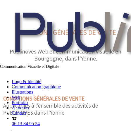
CONDITIONS GÉNÉRALES DE VENTE
Publinoves Web et communication visuelle en
Bourgogne, dans l’Yonne.
Communication Visuelle et Digitale
Logo & Identité
Communication graphique
Illustrations
Web
CONDITIONS GÉNÉRALES DE VENTE
Portfolio
Applicables à l’ensemble des activités de
À propos
PUBLINOVES dans l'Yonne
Contact
06 13 84 95 24